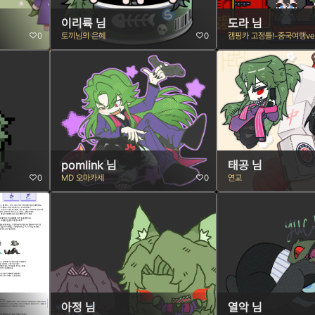
이리륙 님
도라 님
0
토끼님의 은혜
0
캠핑카 고정틀!-중국여행ve
pomlink 님
태공 님
0
MD 오마카세
0
연교
아정 님
열악 님