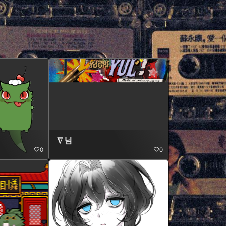
∇ 님
0
0