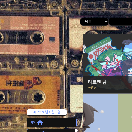
타르텐 님
국밥집
◀ 2026년 8월 8일
home
메인