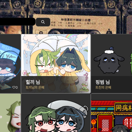
힐끼 님
핑범 님
0
토끼님의 은혜
0
트친의 은혜