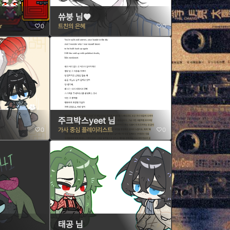
쓔붕 님♥
r
0
트친의 은혜
0
주크박스yeet 님
0
가사 중심 플레이리스트
0
태공 님