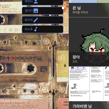
person
캐릭터
은 님
image
갤러리
하아품 커미션
edit
로드비
music_note
오노추
password
쟝아
도트
가라비맨 님