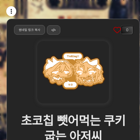
0
썸네일 링크 복사
초코칩 뺏어먹는 쿠키
굽는 아저씨