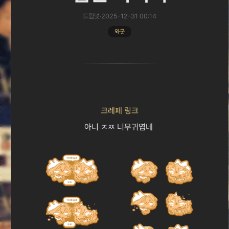
드림넛
·
2025-12-31 00:14
와굿
크레페 링크
아니 ㅈㅉ 너무귀엽네 
