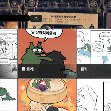
짤 트레
셀카
0
0