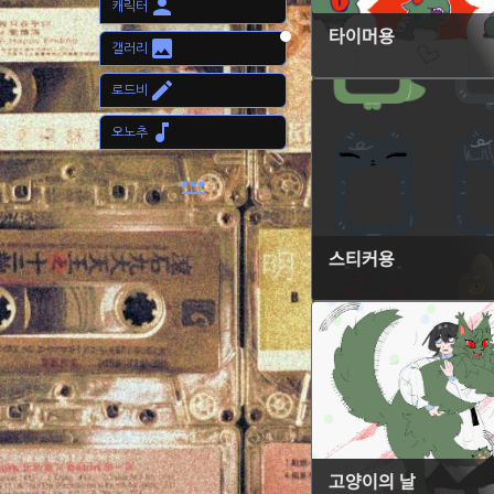
person
캐릭터
타이머용
image
갤러리
edit
로드비
music_note
오노추
password
스티커용
고양이의 날