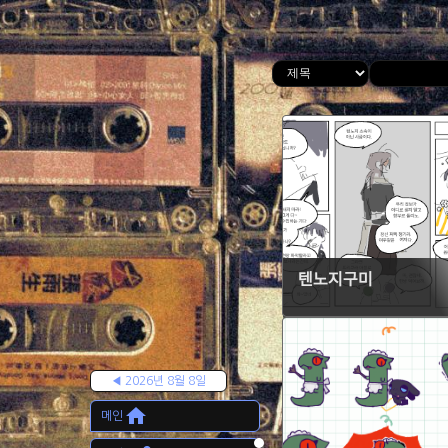
텐노지구미
◀ 2026년 8월 8일
home
메인