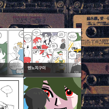
텐노지구미
0
0