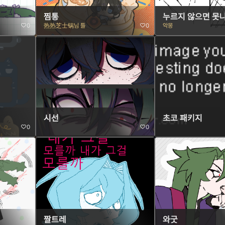
찜통
누르지 않으면 못
0
热热芝士锅님 틀
0
악몽
시선
초코 패키지
0
0
짤트레
와굿