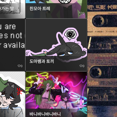
나가는 방
친모아 트레
0
0
도마뱀과 토끼
0
0
바니바니바니바니