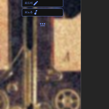
edit
로드비
music_note
오노추
password