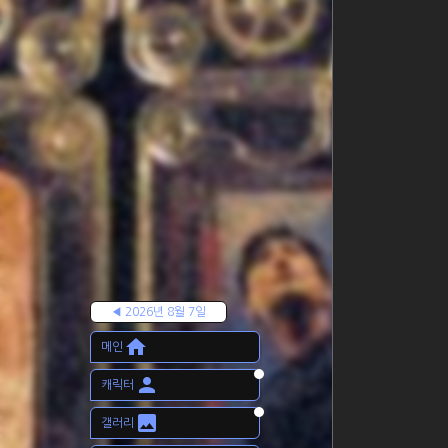
◀ 2026년 8월 7일
home
메인
person
캐릭터
image
갤러리