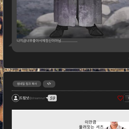
나지금너무좋아서제정신이아님...................
썸네일 링크 복사
favorite_border
59
드림넛
@dreamnut