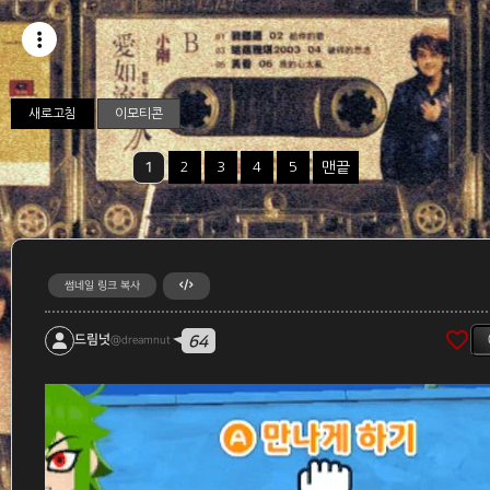
새로고침
이모티콘
1
2
3
4
5
썸네일 링크 복사
favorite_border
64
드림넛
@dreamnut