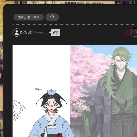
썸네일 링크 복사
favorite_border
60
드림넛
@dreamnut