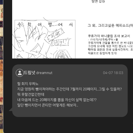
드림넛
04-07 18:03
dreamnut
헐 회지 우짜노
지금 영원히 뻉이쳐야하는 주간인데 7월까지 20페이지..그릴 수 있을까?
뭐 못할건없긴한데
내 마음에 드는 20페이지를 뽑을 자신이 살짝 없는데??
일단 뺑이치면서 콘티만 어떻게든 해보자..