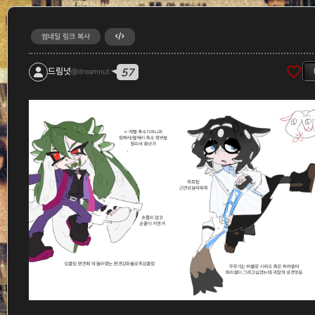
썸네일 링크 복사
favorite_border
57
드림넛
@dreamnut