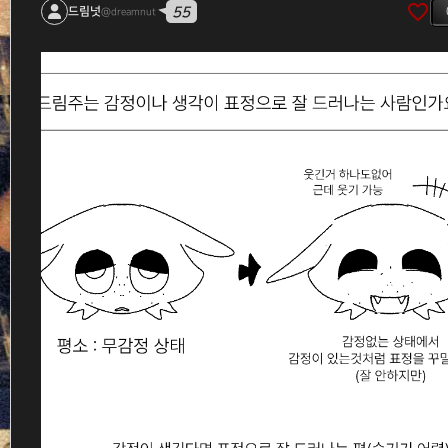
favorite_border
55
드림넛
@dreamnut