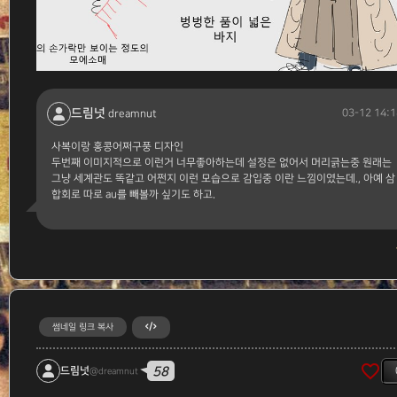
드림넛
03-12 14:1
dreamnut
사복이랑 홍콩어쩌구풍 디자인
두번째 이미지적으로 이런거 너무좋아하는데 설정은 없어서 머리긁는중 원래는
그냥 세계관도 똑같고 어쩐지 이런 모습으로 감입중 이란 느낌이였는데., 아예 삼
합회로 따로 au를 빼볼까 싶기도 하고.
썸네일 링크 복사
favorite_border
58
드림넛
@dreamnut