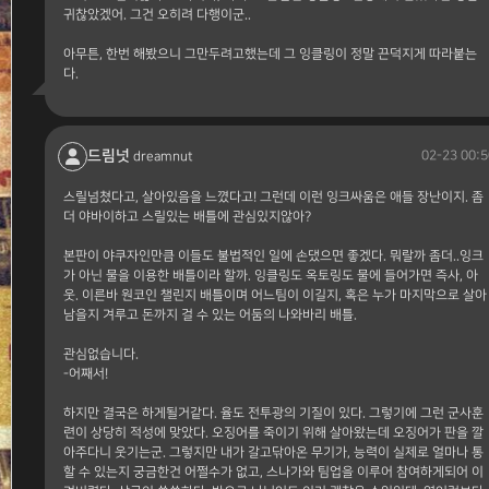
귀찮았겠어. 그건 오히려 다행이군..
아무튼, 한번 해봤으니 그만두려고했는데 그 잉클링이 정말 끈덕지게 따라붙는
다.
드림넛
02-23 00:5
dreamnut
스릴넘쳤다고, 살아있음을 느꼈다고! 그런데 이런 잉크싸움은 애들 장난이지. 좀
더 야바이하고 스릴있는 배틀에 관심있지않아?
본판이 야쿠자인만큼 이들도 불법적인 일에 손댔으면 좋겠다. 뭐랄까 좀더..잉크
가 아닌 물을 이용한 배틀이라 할까. 잉클링도 옥토링도 물에 들어가면 즉사, 아
웃. 이른바 원코인 챌린지 배틀이며 어느팀이 이길지, 혹은 누가 마지막으로 살아
남을지 겨루고 돈까지 걸 수 있는 어둠의 나와바리 배틀.
관심없습니다.
-어째서!
하지만 결국은 하게될거같다. 율도 전투광의 기질이 있다. 그렇기에 그런 군사훈
련이 상당히 적성에 맞았다. 오징어를 죽이기 위해 살아왔는데 오징어가 판을 깔
아주다니 웃기는군. 그렇지만 내가 갈고닦아온 무기가, 능력이 실제로 얼마나 통
할 수 있는지 궁금한건 어쩔수가 없고, 스나가와 팀업을 이루어 참여하게되어 이