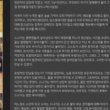
방관자의 입장에 가깝고, 이건 그냥 미션이고. 무엇보다 자기가 말해봤자 율이 그
걸 받아들일거같진 않으니까(사실임)
리셋이 너무 누적된 율은 슬슬 기억이 오락가락하기 시작. 메모를 시작했고 좀더
과격하고, 극단적이게되었다. 딥스톤에 대한 꿈을 더 자주꾸게되고 뿌연 과거에
대해 알고싶다는 집착이 강해진다. 탑에 가지않고 태양계를 계속해서 떠돌며 닥
치는대로 연구를 해나간다.
스나가는 클랜원들과 살아남았고 여러 재정비를 하느라 정신없는 시간을 보낸다.
율은 멀쩡할까? 찾아가볼까? 그런 생각이 든건 몇년이고 지난 후. 은신처를 찾아
가보지만 모두 부서지고 망가지고 불타있다. 고스트가 스캔한 흔적으론 기갑단의
피해도 보이지만, 주요 서류들은 스스로 파기한 흔적이 보인다고. 거기엔 율의 기
억장치도 포함되어있다. 똑똑하네~ 넘겨줄바에 부쉈다는건가. 그래도 그 기계몸
의 부품조각이 발견되진 않았으니 어딘가엔 살아있을지도 모르겠고, 그러면 다시
만날 수 있겠지.
운명적인 만남을 믿는가? 기억을 잃었어도, 눈을 마주치면 모든게 떠오르는 그런
운명의 상대가 있을거라고.. 율을 우연히 마주칠 수 있게된건 그로부터도 상당한
시간이 지난 후였다. 스나가는 머리가 상당히 길어졌고, 율은 변한게 없어보였다.
하지만 제일 많이 변한건 율이겠지. 유로파에 자리잡은 율은 시끄러운 헌터를 죽
이려했고 싸움 끝에 서로 눈을 가까이서 바라보아도 아무것도 기억하지 못해서
스나가는 몇번 죽어야했다.
어느정도 소강이 되고 나서는 스나가는 스스로 율이 부순 장치들에 대해 이야기
한다. 확실히, 내가 할법한 행동이다. 최선의 행동. 아무튼 그게 부서졌으면 스나