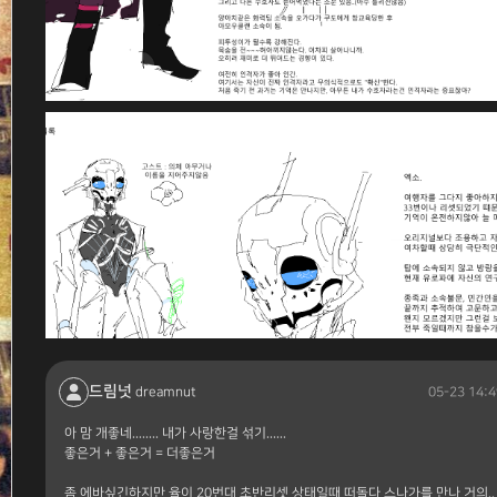
드림넛
05-23 14:4
dreamnut
아 맘 개좋네........ 내가 사랑한걸 섞기......
좋은거 + 좋은거 = 더좋은거
좀 에바싶긴하지만 율이 20번대 초반리셋 상태일때 떠돌다 스나가를 만나 거의..