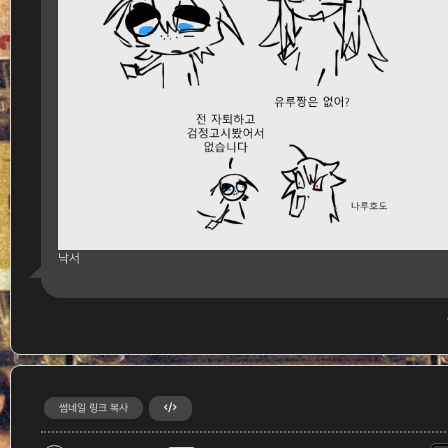
낙서
썸네일 링크 복사