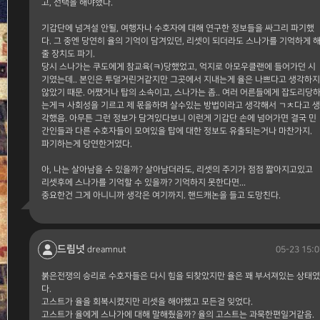
고, 선택을 해야했다.
기갑단에 넘겨설 안될, 여행자나 수호자에 대해 연구한 정보들을 싸그리 파기했
다. 그 중엔 당연히 율의 기억이 담겨있던, 리셋이 되더라도 스나가를 기억하게 
줄 장치도 파기.
당시 스나가는 쿠도에게 참교육(ㅋ)당했었고, 억지로 아모우클랜에 들어가던 시
기였는데.. 본인은 투덜거린거같지만 그곳에서 지내는게 율은 나쁘다고 생각하지
않았기 때문. 어쨌거나 탑의 소속이고, 스나가는 좀.. 여러 어른들에게 잡도리당
는게ㅋ 사회성을 기르고 제 몫을하며 살수있는 방법이라고 생각해서 ㄱㅊ다고 생
각했음. 아무튼 그런 정보가 담겨있다보니 이런게 기갑단 손에 넘어가면 결국 민
간인들과 다른 수호자들이 모여있을 탑에 대한 정보도 유출되는거나 마찬가지.
파기하는게 당연한거였다.
아, 나는 살아남을 수 있을까? 살아남더라도, 리셋의 주기가 점점 짧아지고있고
리셋후에 스나가를 기억할 수 있을까? 기억하지 못한다면...
중요한건 그게 아니니까 생각은 여기까지. 핸드캐논을 들고 도망친다.
드림넛
05-23 15:0
dreamnut
붉은전쟁의 승리로 수호자들은 다시 힘을 되찾았지만 율은 꽤 부서져있는 상태였
다.
고스트가 율을 회복시켰지만 리셋을 해야했고 모든걸 잊었다.
고스트가 율에게 스나가에 대해 말해줬을까? 율의 고스트는 과묵한편일거같음.