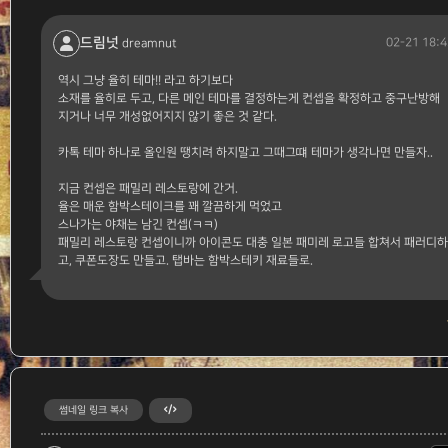
드림넛
02-21 18:4
dreamnut
역시 그냥 율히 테마!! 라고 하기보다
소재를 율히로 두고, 다른 메인 테마를 결정하는게 컨셉을 확정하고 중구난방해
지거나 너무 개성없어지지 않기 좋은 것 같다.
카톡 테마 하나로 올인원 땡치려 하지말고 그때그떄 테마가 생각나면 만들자..
지금 컨셉은 패밀리 레스토랑에 간거.
율은 매운 함박스테이크를 꽤 깔끔하게 먹었고
스나가는 야채는 남긴 컨셉(ㅋㅋ)
패밀리 레스토랑 컨셉이니까 아이콘도 대충 일본 패미레 로고들 합쳐서 패러디하
고, 쿠폰도장도 만들고. 탭바는 함박스테키 재료들로.
썸네일 링크 복사