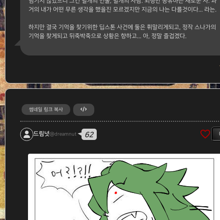
넘기지 않았으니 그건 별개의 인물, 별개의 사람. 외형만 공유하는 새로운 자. 과
거의 내가 어떤 무른 생각을 했을진 모르겠지만 지금의 나는 다를것이다... 라는.
하지만 결국 기억을 찾기위한 딥스톤 사건에 둘은 휘말리게되고, 정작 스나가의
기억을 찾게되고 뒤죽박죽으로 상황은 향하고... 아, 정말 즐겁겠다.
썸네일 링크 복사
favorite_border
62
드림넛
@dreamnut