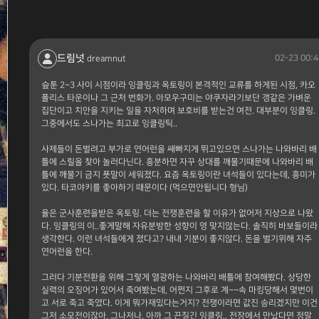
드림넛
02-23 00:4
dreamnut
슾툰 2~3 사이 시점이라 잉클링과 옥토링이 본격적인 교류를 하게된 시점, 카오
폴리스 타운이나 그 근처 번화가. 아모우구미는 야쿠자라기보단 갱같은 가벼운
집단이고 치안을 지키는 일을 자처하며 보호비를 받는건 여전. 대부분이 잉클링.
그중에서도 스나가는 최고로 잉클링틱..
사제들이 돈벌려고 부가로 연어런을 쌔빠지게 뛰고있으면 스나가는 나와바리 배
틀에 스릴을 찾아 놀러다닌다. 흥분하면 자꾸 상대를 깨물기때문에 나와바리 배
틀에 깨물기 금지 푯말이 세워졌다. 요즘 옥토링이란 녀석들이 있다는데, 흥미가
있다. 타코야키를 좋아하기 때문이다 (먹으면안됩니다 형님)
율은 군사훈련을받은 옥토링. 더는 전쟁훈련을 할 이유가 없어저 지상으로 나왔
다. 잉클링의 이..좋게말해 자유분방한 성향이 영 맞지않는다. 솔직히 바보들이라
생각한다. 이런 녀석들에게 졌다고? 내내 기분이 좋지않다. 돈을 벌기위해 자주
연어런을 한다.
그러다 기분전환을 위해 그렇게 열광하는 나와바리 배틀에 참여해봤다. 상당한
실력의 오징어가 있어서 죽여봤는데, 어쩐지 그후로 계~~속 마킹당해서 몇번이
고 서로 죽고 죽였다. 이게 뭐가재밌다는거지? 전쟁이라면 값진 승리겠지만 이건
그저 소모전이잖아. 그나저나, 아까 그 끈질긴 잉클링.. 전장에서 만났다면 정말