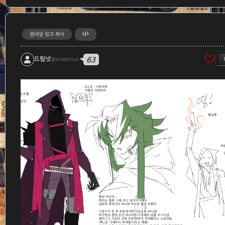
썸네일 링크 복사
favorite_border
63
드림넛
@dreamnut