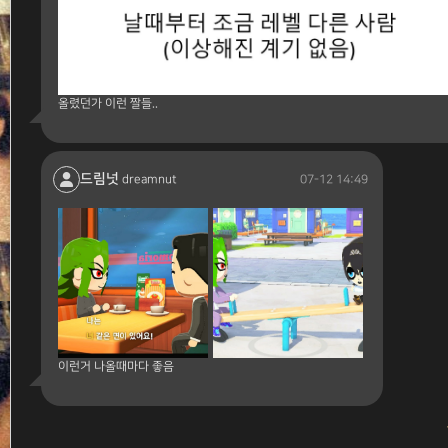
올렸던가 이런 짤들..
드림넛
07-12 14:49
dreamnut
이런거 나올때마다 좋음