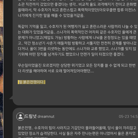
소관 직전까지 갔었으면 좋겠다는 생각.. 비교적 율도 과격해지기 전이고 온화했
을때라서, 막 수호자가 되고 혼란스럽고 폭력적이였던(아모우클랜 합류 이전)스
나가에게 진지한 말을 해줄 수 있었을거같음.
똑같이 기억을 잃고, 수호자가 된 여행자가 싫고 혼란스러운 사람끼리 나눌 수 있
는 대화가 있었을거같음.. 스나가의 폭력적인건 어차피 같은 수호자인 율에게 큰
문제가 아니였고(제압도 가능) 방황하는 사람에게 나눠줄 온정정도는 있을 때였
고.. 약간 청소년기 사춘기 애들처럼 방황하고 서툴지만 천천히 관계를 쌓아나갔
다거나. 율이 3번을 리셋하는 동안에도 스나가와 교류 했었고, 스나가를 잊지 않
기위해 어떤 장치를 남겨두기도 했었으나 언젠가 일이 터졌으면 좋겠다.
무슨일이였을진 모르겠지만 상당한 위기였고 모든 장치를 쓸 수 없게 되고 한번
더 리셋을 해야하며 서로 오래 멀어져있어야했던....
헐 붉은전쟁이다.
드림넛
05-23 14:5
dreamnut
붉은전쟁.. 수호자의 힘이 사라지고 기갑단이 몰려들어올때, 당시 율이 자리잡고
있었던 장소가 습격당한다. 사실 둘은 자주 만나는편은 아니였어서 율은 혼자였