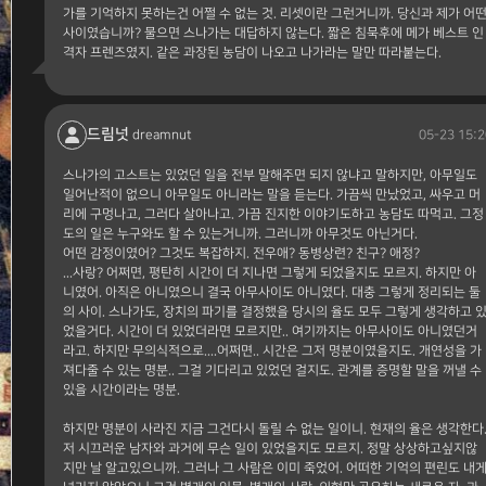
가를 기억하지 못하는건 어쩔 수 없는 것. 리셋이란 그런거니까. 당신과 제가 어
사이였습니까? 물으면 스나가는 대답하지 않는다. 짧은 침묵후에 메가 베스트 인
격자 프렌즈였지. 같은 과장된 농담이 나오고 나가라는 말만 따라붙는다.
드림넛
05-23 15:2
dreamnut
스나가의 고스트는 있었던 일을 전부 말해주면 되지 않냐고 말하지만, 아무일도
일어난적이 없으니 아무일도 아니라는 말을 듣는다. 가끔씩 만났었고, 싸우고 머
리에 구멍나고, 그러다 살아나고. 가끔 진지한 이야기도하고 농담도 따먹고. 그정
도의 일은 누구와도 할 수 있는거니까. 그러니까 아무것도 아닌거다.
어떤 감정이였어? 그것도 복잡하지. 전우애? 동병상련? 친구? 애정?
...사랑? 어쩌면, 평탄히 시간이 더 지나면 그렇게 되었을지도 모르지. 하지만 아
니였어. 아직은 아니였으니 결국 아무사이도 아니였다. 대충 그렇게 정리되는 둘
의 사이. 스나가도, 장치의 파기를 결정했을 당시의 율도 모두 그렇게 생각하고 
었을거다. 시간이 더 있었더라면 모르지만.. 여기까지는 아무사이도 아니였던거
라고. 하지만 무의식적으로....어쩌면.. 시간은 그저 명분이였을지도. 개연성을 가
져다줄 수 있는 명분.. 그걸 기다리고 있었던 걸지도. 관계를 증명할 말을 꺼낼 수
있을 시간이라는 명분.
하지만 명분이 사라진 지금 그건다시 돌릴 수 없는 일이니. 현재의 율은 생각한다
저 시끄러운 남자와 과거에 무슨 일이 있었을지도 모르지. 정말 상상하고싶지않
지만 날 알고있으니까. 그러나 그 사람은 이미 죽었어. 어떠한 기억의 편린도 내