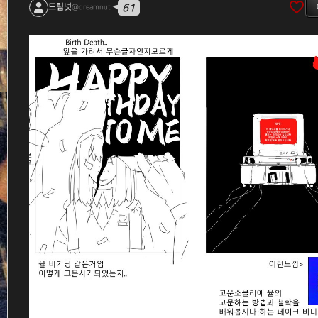
favorite_border
61
드림넛
@dreamnut