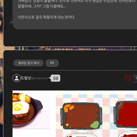
겨버렸다. 상금이 쏠쏠하다. 반으로 나뉘어도 이거 괜찮은 수입인데. 연어런보다
잘벌리네. 그치? 그럼 다음에도..
이런식으로 결국 휘말리게 되는것이다.
썸네일 링크 복사
favorite_border
56
드림넛
@dreamnut