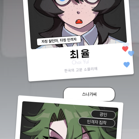
자칭 살인마, 타칭 인격자
favorite
favorite
favorite
favorite
최 율
Choi Yul
favorite
한국의 고문 소믈리에
스나가씨
광인
인격자 집착