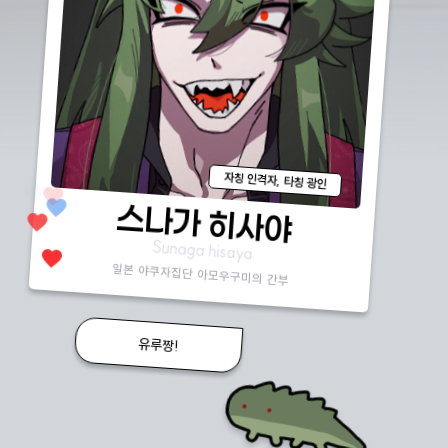
자칭 인격자, 타칭 광인
favorite
favorite
favorite
favorite
스나가 히사야
Sunaga hisaya
favorite
일본 야쿠자집단 아모우구미의 간부
유루짱!