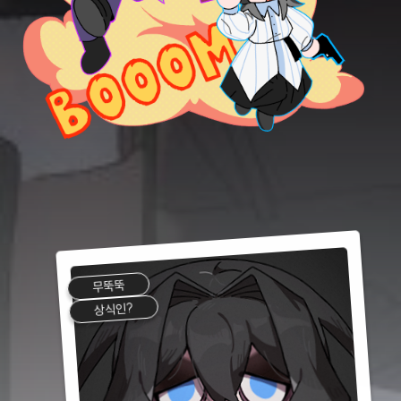
무뚝뚝
상식인?